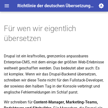
Richtlinie der deutschen Übersetzung von Drupal
Für wen wir eigentlich
Voller Fokus auf mentale
übersetzen
Zugänglichkeit
Entwickler-Jargon vs.
Anwender-Fokus
Drupal ist ein kraftvolles, grenzenlos anpassbares
Enterprise-CMS, mit dem einige der größten Web-Erlebnisse
Das klassische Beispiel:
weltweit geschaffen werden. Das bedeutet aber auch: Es
Verwaltung vs.
ist komplex. Wenn wir das Drupal-Backend übersetzen,
Administration
schreiben wir diese Texte nicht für den Fullstack-Developer,
der sowieso den halben Tag in der Konsole verbringt und
Wer lieber Englisch nutzt, darf
englische Fehlermeldungen im Schlaf parst.
das gerne tun!
Wir schreiben für
Content-Manager, Marketing-Teams,